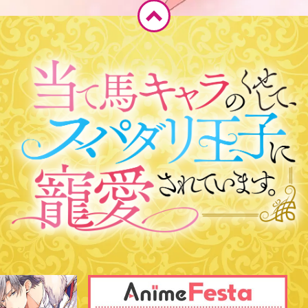
ペ
ー
ジ
T
O
P
へ