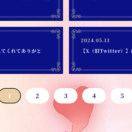
2024.05.13
えてくれてありがと
【X（旧Twitter
1
2
3
4
5