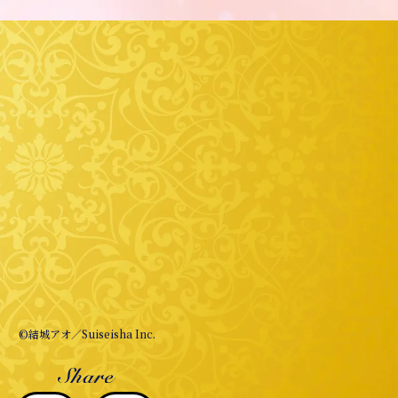
©結城アオ／Suiseisha Inc.