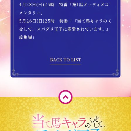
4月28日(日)25時 特番「第1話オーディオコ
メンタリー」
5月26日(日)25時 特番「『当て馬キャラのく
せして、スパダリ王子に寵愛されています。』
総集編」
BACK TO LIST
ペ
ー
ジ
T
O