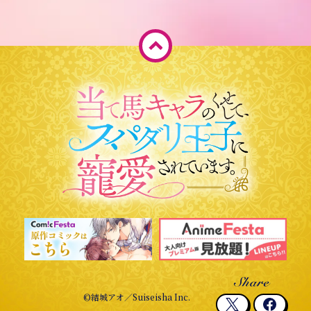
ペ
ー
ジ
T
O
P
へ
©結城アオ／Suiseisha Inc.
X
F