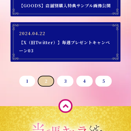
【GOODS】店舗別購入特典サンプル画像公開
2024.04.22
【X（旧Twitter）】毎週プレゼントキャンペ
ーン03
1
2
3
4
5
ペ
ー
ジ